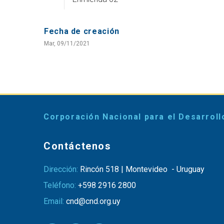
Fecha de creación
Mar, 09/11/2021
Corporación Nacional para el Desarroll
Contáctenos
Dirección:
Rincón 518 | Montevideo - Uruguay
Teléfono:
+598 2916 2800
Email:
cnd@cnd.org.uy