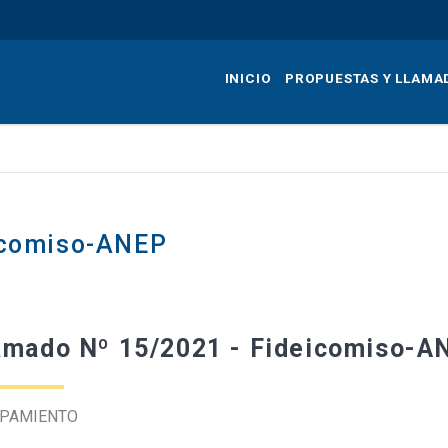
Pasar
al
contenido
INICIO
PROPUESTAS Y LLAMA
principal
icomiso-ANEP
amado Nº 15/2021 - Fideicomiso-A
IPAMIENTO