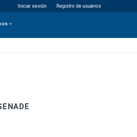
Menú superior
Iniciar sesión
Registro de usuarios
DOS
 SENADE