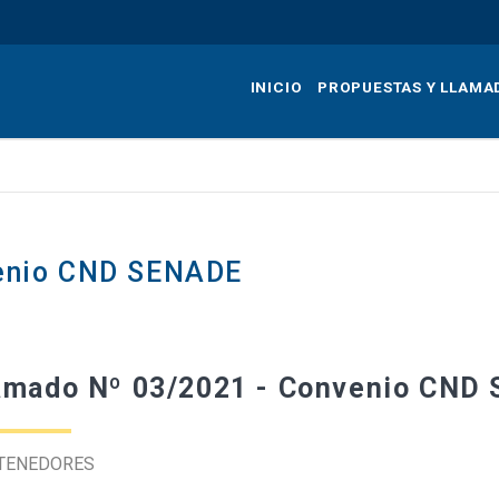
Pasar
al
contenido
INICIO
PROPUESTAS Y LLAMA
principal
venio CND SENADE
amado Nº 03/2021 - Convenio CND
TENEDORES