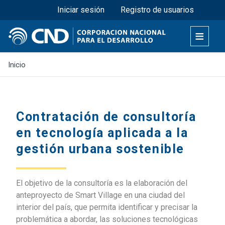
Menú superior
Pasar
Iniciar sesión
Registro de usuarios
al
contenido
principal
Inicio
Contratación de consultoría
en tecnología aplicada a la
gestión urbana sostenible
El objetivo de la consultoría es la elaboración del
anteproyecto de Smart Village en una ciudad del
interior del país, que permita identificar y precisar la
problemática a abordar, las soluciones tecnológicas