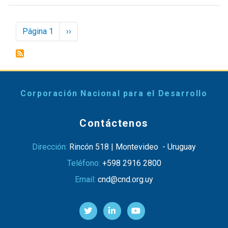
Paginación
Página 1
Next
››
page
Corporación Nacional para el Desarrollo
Contáctenos
Dirección:
Rincón 518 | Montevideo - Uruguay
Teléfono:
+598 2916 2800
Email:
cnd@cnd.org.uy