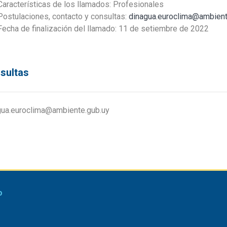
aracterísticas de los llamados: Profesionales
ostulaciones, contacto y consultas:
dinagua.euroclima@ambient
echa de finalización del llamado: 11 de setiembre de 2022
sultas
gua.euroclima@ambiente.gub.uy
o