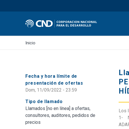
Inicio
Ll
Fecha y hora límite de
PE
presentación de ofertas
HÍ
Dom, 11/09/2022 - 23:59
Tipo de llamado
Llamados [no en línea] a ofertas,
Los l
consultores, auditores, pedidos de
1- N
precios
ADAP