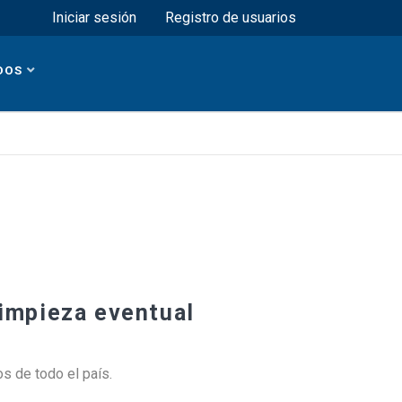
Menú superior
Iniciar sesión
Registro de usuarios
DOS
limpieza eventual
s de todo el país.