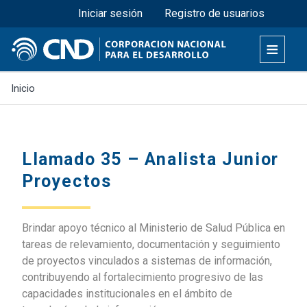
Menú superior
Pasar
Iniciar sesión
Registro de usuarios
al
contenido
principal
Inicio
Llamado 35 – Analista Junior
Proyectos
Brindar apoyo técnico al Ministerio de Salud Pública en
tareas de relevamiento, documentación y seguimiento
de proyectos vinculados a sistemas de información,
contribuyendo al fortalecimiento progresivo de las
capacidades institucionales en el ámbito de