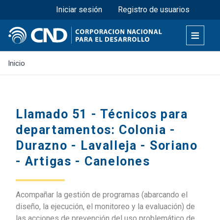
Menú superior
Pasar
Iniciar sesión
Registro de usuarios
al
contenido
principal
Inicio
Llamado 51 - Técnicos para
departamentos: Colonia -
Durazno - Lavalleja - Soriano
- Artigas - Canelones
Acompañar la gestión de programas (abarcando el
diseño, la ejecución, el monitoreo y la evaluación) de
las acciones de prevención del uso problemático de