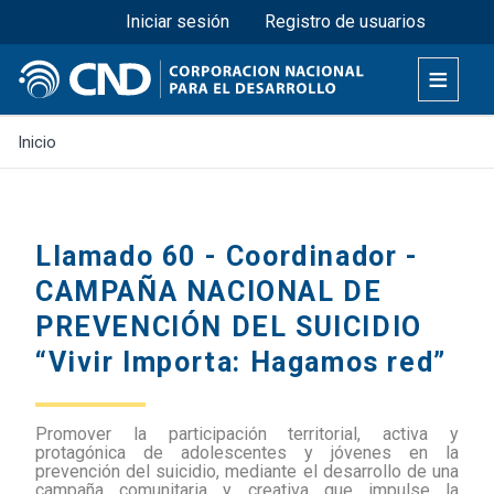
Menú superior
Pasar
Iniciar sesión
Registro de usuarios
al
contenido
principal
Inicio
Llamado 60 - Coordinador -
CAMPAÑA NACIONAL DE
PREVENCIÓN DEL SUICIDIO
“Vivir Importa: Hagamos red”
Promover la participación territorial, activa y
protagónica de adolescentes y jóvenes en la
prevención del suicidio, mediante el desarrollo de una
campaña comunitaria y creativa que impulse la