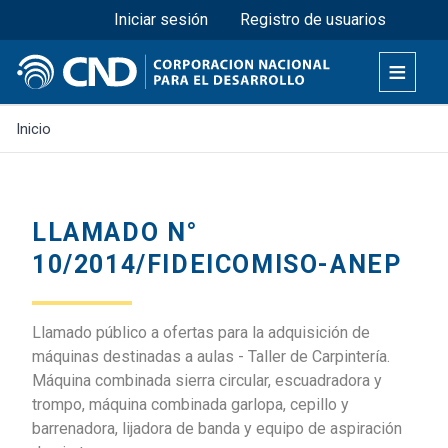
Menú superior
Pasar
Iniciar sesión
Registro de usuarios
al
contenido
principal
Inicio
LLAMADO N°
10/2014/FIDEICOMISO-ANEP
Llamado público a ofertas para la adquisición de
máquinas destinadas a aulas - Taller de Carpintería.
Máquina combinada sierra circular, escuadradora y
trompo, máquina combinada garlopa, cepillo y
barrenadora, lijadora de banda y equipo de aspiración