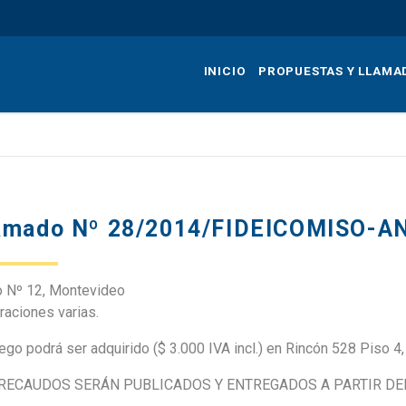
Pasar
al
contenido
INICIO
PROPUESTAS Y LLAMA
principal
amado Nº 28/2014/FIDEICOMISO-A
o Nº 12, Montevideo
raciones varias.
iego podrá ser adquirido ($ 3.000 IVA incl.) en Rincón 528 Piso 4,
RECAUDOS SERÁN PUBLICADOS Y ENTREGADOS A PARTIR DEL