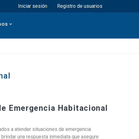
Menú superior
Iniciar sesión
Registro de usuarios
DOS
nal
de Emergencia Habitacional
nados a atender situaciones de emergencia
be brindar una respuesta inmediata que asegure