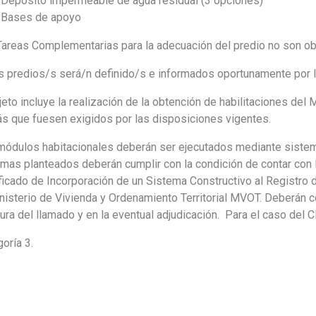
Depósito impermeable de agua residual (3 opciones)
Bases de apoyo
Tareas Complementarias para la adecuación del predio no son ob
s predios/s será/n definido/s e informados oportunamente por l
jeto incluye la realización de la obtención de habilitaciones de
s que fuesen exigidos por las disposiciones vigentes.
módulos habitacionales deberán ser ejecutados mediante sistem
emas planteados deberán cumplir con la condición de contar con
ficado de Incorporación de un Sistema Constructivo al Registro 
nisterio de Vivienda y Ordenamiento Territorial MVOT. Deberán c
ura del llamado y en la eventual adjudicación. Para el caso del C
oría 3.