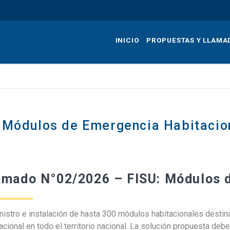
Pasar
al
contenido
INICIO
PROPUESTAS Y LLAMA
principal
 Módulos de Emergencia Habitacio
amado N°02/2026 – FISU: Módulos 
nistro e instalación de hasta 300 módulos habitacionales desti
acional en todo el territorio nacional. La solución propuesta de