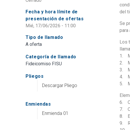
Cerrado
condi
Fecha y hora límite de
del t
presentación de ofertas
Se pr
Mié, 17/06/2026 - 11:00
para
Tipo de llamado
Los t
A oferta
llam
1. M
Categoría de llamado
2. M
Fideicomiso FISU
3. 
Pliegos
4. M
5. M
Descargar Pliego
Elem
6. C
Enmiendas
7. C
Enmienda 01
8. E
9. R