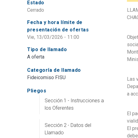
Estado
Cerrado
LLAM
CHAC
Fecha y hora límite de
presentación de ofertas
Vie, 13/03/2026 - 11:00
Objet
socia
Tipo de llamado
Monte
A oferta
Minis
Categoría de llamado
Fideicomiso FISU
Las v
Depar
Pliegos
a acc
Sección 1 - Instrucciones a
los Oferentes
El pa
viali
Sección 2 - Datos del
El pr
Llamado
deber