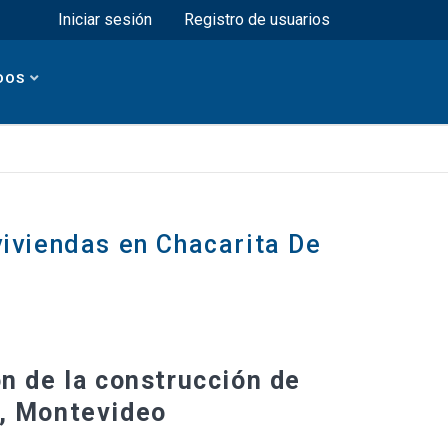
Menú superior
Iniciar sesión
Registro de usuarios
DOS
viviendas en Chacarita De
ón de la construcción de
s, Montevideo