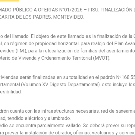
ADO PÚBLICO A OFERTAS N°01/2026 – FISU: FINALIZACIÓN
ARITA DE LOS PADRES, MONTEVIDEO.
o del llamado: El objeto de este llamado es la finalización de la
l, en régimen de propiedad horizontal, para realojo del Plan Ava
video (I.M.), para la relocalización de familias del asentamient
terio de Vivienda y Ordenamiento Territorial (MVOT).
iviendas serán finalizadas en su totalidad en el padrón Nº168.
tamental (Volumen XV Digesto Departamental), esto incluye los 
esibilidad.
drón cuenta con las infraestructuras necesarias, red de saneami
dad, tendido eléctrico y alumbrado.
edio se encuentra parcialmente vallado. Se deberá prever su rep
á prever la instalación de obrador, oficinas, vestuarios y servici