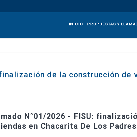
Pasar
al
contenido
INICIO
PROPUESTAS Y LLAMA
principal
inalización de la construcción de 
amado N°01/2026 - FISU: finalizaci
viendas en Chacarita De Los Padre