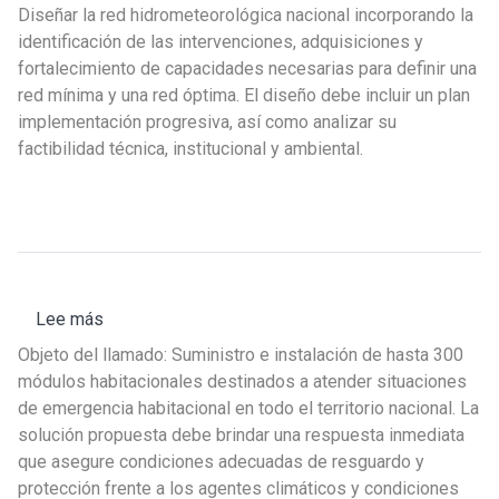
Llamado
eventual
Diseñar la red hidrometeorológica nacional incorporando la
PPF
identificación de las intervenciones, adquisiciones y
102
fortalecimiento de capacidades necesarias para definir una
-
red mínima y una red óptima. El diseño debe incluir un plan
02:
implementación progresiva, así como analizar su
Firma
factibilidad técnica, institucional y ambiental.
consultora
con
experiencia
en
hidrometeorología
Lee más
sobre
Llamado
Objeto del llamado: Suministro e instalación de hasta 300
a
módulos habitacionales destinados a atender situaciones
ofertas
de emergencia habitacional en todo el territorio nacional. La
N°
solución propuesta debe brindar una respuesta inmediata
03/2025
que asegure condiciones adecuadas de resguardo y
-
protección frente a los agentes climáticos y condiciones