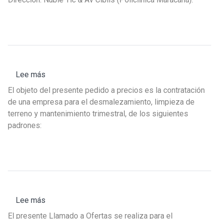
de
mantenimiento
habitacional,
barrio
Maracaná
Sur,
Lee más
sobre
Montevideo
Pedido
El objeto del presente pedido a precios es la contratación
a
de una empresa para el desmalezamiento, limpieza de
precios
terreno y mantenimiento trimestral, de los siguientes
n°
padrones:
05/2024
-
Fideicomiso
INAU
Lee más
sobre
Llamado
El presente Llamado a Ofertas se realiza para el