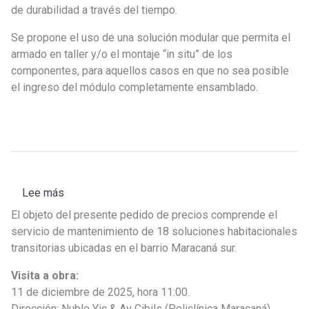
FISU:
de durabilidad a través del tiempo.
módulos
Se propone el uso de una solución modular que permita el
de
armado en taller y/o el montaje “in situ” de los
emergencia
componentes, para aquellos casos en que no sea posible
habitacional
el ingreso del módulo completamente ensamblado.
Lee más
sobre
Pedido
El objeto del presente pedido de precios comprende el
de
servicio de mantenimiento de 18 soluciones habitacionales
Precios
transitorias ubicadas en el barrio Maracaná sur.
N°02/2025
Visita a obra:
-
11 de diciembre de 2025, hora 11:00.
FISU:
Dirección: Nuble Yic & Av Cibils (Policlínica Maracaná).
Servicio