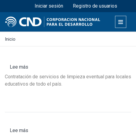
Menú superior
Pasar
Iniciar sesión
Registro de usuarios
al
contenido
principal
Inicio
Lee más
sobre
Llamado
Contratación de servicios de limpieza eventual para locales
Nº
educativos de todo el país.
03
/
2026
–
Servicios
de
Lee más
sobre
limpieza